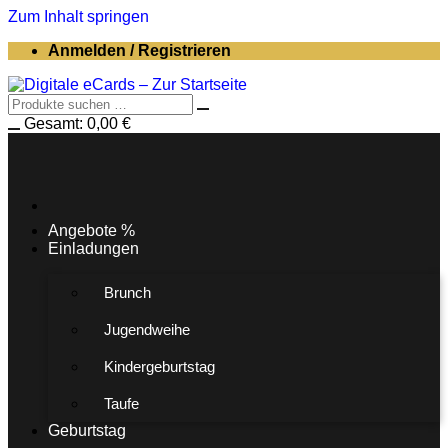
Zum Inhalt springen
Anmelden / Registrieren
Gesamt:
0,00
€
Angebote %
Einladungen
Brunch
Jugendweihe
Kindergeburtstag
Taufe
Geburtstag